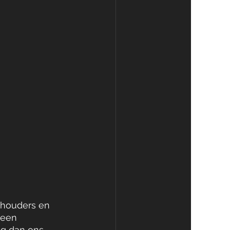
 
 houders en 
 een 
lg dan ons 