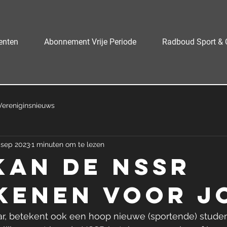
enten
Abonnement Vrije Periode
Radboud Sport & 
Vereniginsnieuws
 sep 2023
1 minuten om te lezen
kan de NSSR
kenen voor j
ar, betekent ook een hoop nieuwe (sportende) studen