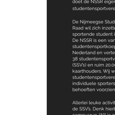
doet de NSSR eigen
studentensportvere
De Nijmeegse Stud
Raad wil zich inzet
sportende student 
De NSSR is een van
studentensportkoep
Nederland en vert
38 studentensportv
(SSV’s) en ruim 20.
kaarthouders. Wij w
studentensportvere
individuele sporters
behoeften voorzien
Allerlei leuke act
de SSV’s. Denk hier
campusrun. Wil je o