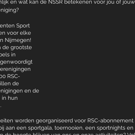
lijk en wat kan de NSSR betekenen voor jou of jouw
niging?
enten Sport 
ten voor elke 
in Nijmegen! 
 de grootste 
els in 
egenwoordigt 
erenigingen 
000 RSC-
illen de 
nigingen en de 
 in hun 
. 
iviteiten worden georganiseerd voor RSC-abonnement
bij aan een sportgala, toernooien, een sportnights en
p de hoogte blijven van ons en onze activiteiten? Vo