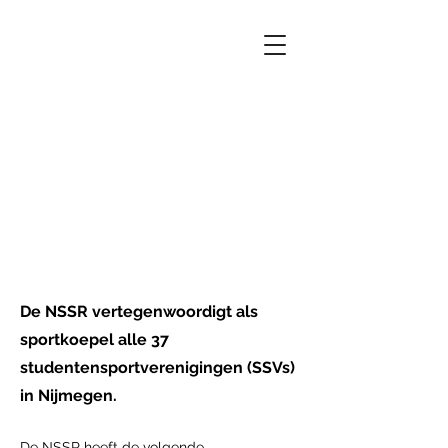
Inloggen
OVER DE
NSSR
NIJMEEGSE
STUDENTEN SPORT
RAAD
De NSSR vertegenwoordigt als
sportkoepel alle 37
studentensportverenigingen (SSVs)
in Nijmegen.
De NSSR heeft de volgende