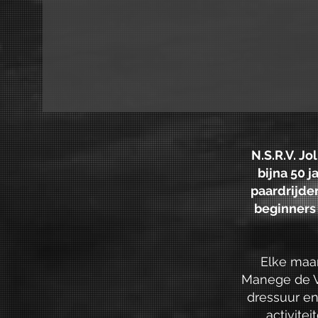
N.S.R.V. J
bijna 50 
paardrijde
beginners 
Elke maa
Manege de V
dressuur e
activite