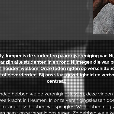
olly Jumper is dé studenten paardrijvereniging van N
jaar zijn alle studenten in en rond Nijmegen die van 
n houden welkom. Onze leden rijden op verschillend
tot gevorderden. Bij ons staat gezelligheid en ver
centraal.
ndag hebben we de verenigingslessen, deze vinden p
eerkracht in Heumen. In onze verenigingslessen do
n maandelijks hebben we springles. We hebben nog 
iten naast onze verenigingslessen. Zo hebben we el