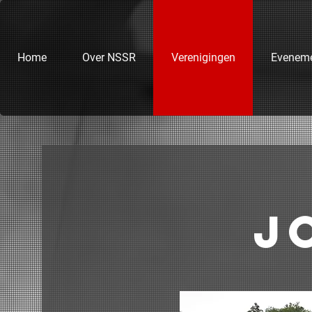
Home
Over NSSR
Verenigingen
Evenem
J