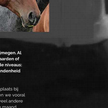
ijmegen. Al
paarden of
e niveaus:
bondenheid
laats bij
en we vooral
veel andere
ke maand