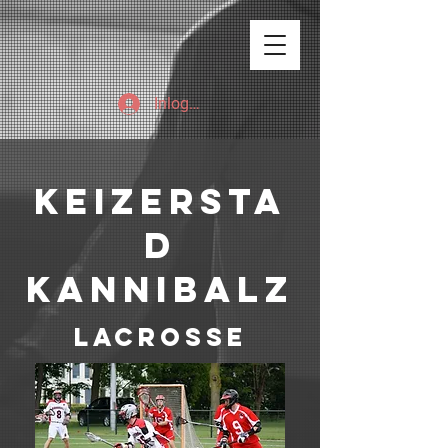
Inloggen
keizersta
d
kannibalz
lacrosse