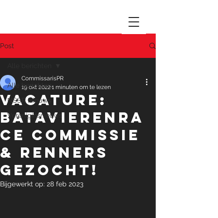
Post
Alle berichten
CommissarisPR
Alle berichten
19 okt 2022
1 minuten om te lezen
VACATURE:
NSSR Nieuws
Batavierenra
Vereniginsnieuws
ce Commissie
& Renners
gezocht!
Bijgewerkt op:
28 feb 2023