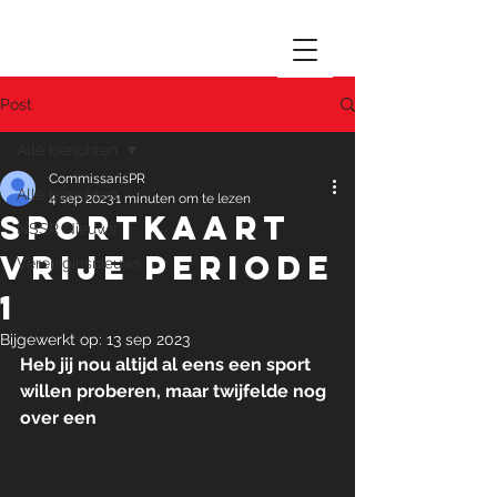
Post
Alle berichten
CommissarisPR
Alle berichten
4 sep 2023
1 minuten om te lezen
SPORTKAART
NSSR Nieuws
VRIJE PERIODE
Vereniginsnieuws
1
Bijgewerkt op:
13 sep 2023
Heb jij nou altijd al eens een sport 
willen proberen, maar twijfelde nog 
over een 