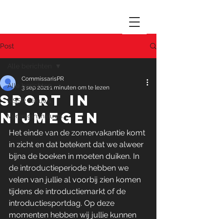
Post
Alle berichten
CommissarisPR
Alle berichten
3 sep 2021
1 minuten om te lezen
Sport in
NSSR Nieuws
Nijmegen
Vereniginsnieuws
Het einde van de zomervakantie komt 
in zicht en dat betekent dat we alweer 
bijna de boeken in moeten duiken. In 
de introductieperiode hebben we 
velen van jullie al voorbij zien komen 
tijdens de introductiemarkt of de 
introductiesportdag. Op deze 
momenten hebben wij jullie kunnen 