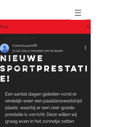
Post
Alle berichten
CommissarisPR
Alle berichten
6 okt 2021
1 minuten om te lezen
Nieuwe
NSSR Nieuws
sportprestati
Vereniginsnieuws
e!
Een aantal dagen geleden vond er 
eindelijk weer een paaldanswedstrijd 
plaats, waarbij er een zeer goede 
prestatie is verricht. Deze willen wij 
graag even in het zonnetje zetten.