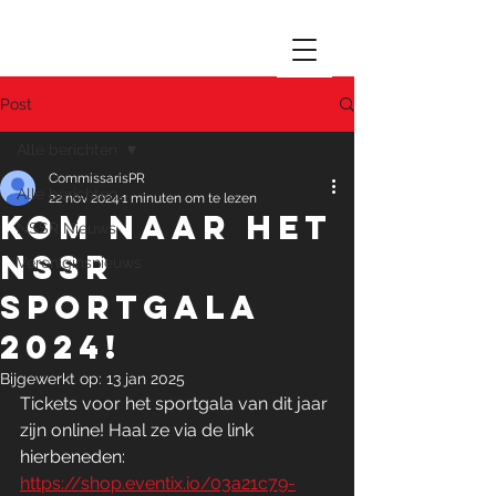
Post
Alle berichten
CommissarisPR
Alle berichten
22 nov 2024
1 minuten om te lezen
Kom naar het
NSSR Nieuws
NSSR
Vereniginsnieuws
Sportgala
2024!
Bijgewerkt op:
13 jan 2025
Tickets voor het sportgala van dit jaar 
zijn online! Haal ze via de link 
hierbeneden:
https://shop.eventix.io/03a21c79-