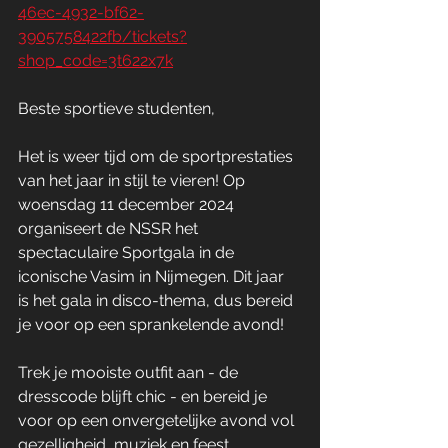
46ec-4932-bf62-
3905758422fb/tickets?
shop_code=3t622x7k
Beste sportieve studenten,
Het is weer tijd om de sportprestaties 
van het jaar in stijl te vieren! Op 
woensdag 11 december 2024 
organiseert de NSSR het 
spectaculaire Sportgala in de 
iconische Vasim in Nijmegen. Dit jaar 
is het gala in disco-thema, dus bereid 
je voor op een sprankelende avond!
Trek je mooiste outfit aan - de 
dresscode blijft chic - en bereid je 
voor op een onvergetelijke avond vol 
gezelligheid, muziek en feest.