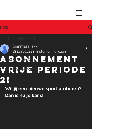
Post
Alle berichten
CommissarisPR
Alle berichten
18 jan 2024
1 minuten om te lezen
Abonnement
NSSR Nieuws
vrije periode
Vereniginsnieuws
2!
Wil jij een nieuwe sport proberen? 
Dan is nu je kans!