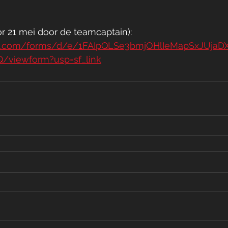
r 21 mei door de teamcaptain): 
gle.com/forms/d/e/1FAIpQLSe3bmjOHlIeMapSxJUj
/viewform?usp=sf_link