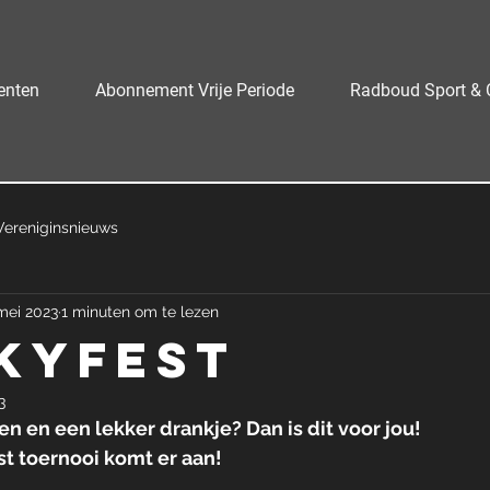
enten
Abonnement Vrije Periode
Radboud Sport & 
Vereniginsnieuws
mei 2023
1 minuten om te lezen
kyfest
3
n en een lekker drankje? Dan is dit voor jou!
t toernooi komt er aan!