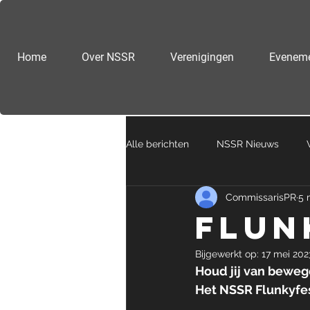
Home
Over NSSR
Verenigingen
Evenem
Alle berichten
NSSR Nieuws
CommissarisPR
5 
Flun
Bijgewerkt op:
17 mei 202
Houd jij van bewege
Het NSSR Flunkyfes