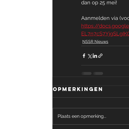
dan op 25 mei!
Aanmelden via (voo
https://docs.goo
EL7n7cS7YjgSLgIKQ
NSSR Nieuws
Opmerkingen
Plaats een opmerking...