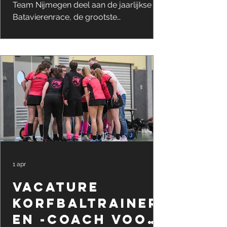
Team Nijmegen deel aan de jaarlijkse
Batavierenrace, de grootste
estafetteloop ter wereld. Met veel
enthousiasme, sportiviteit en teamspirit
reisden onze 28 lopers en vrijwilligers af
om samen deze bijzondere uitdaging
aan te gaan. De Batavierenrace staat
bekend om haar unieke combinatie van
sportieve prestaties en gezelligheid.
Verdeeld over verschillende etappes,
variërend in afstand en
moeilijkheidsgraad, gaven onze
topatleten stuk voor st
1 apr
VACATURE
korfbaltrainer
en -coach voor