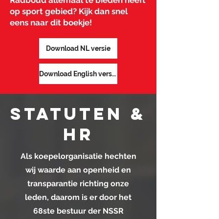
Radboud allemaal te bieden heeft
op sport gebied? Kijk dan snel
eens naar dit boekje!
Download NL versie
Download English version
Statuten &
HR
Als koepelorganisatie hechten
wij waarde aan openheid en
transparantie richting onze
leden, daarom is er door het
68ste bestuur der NSSR